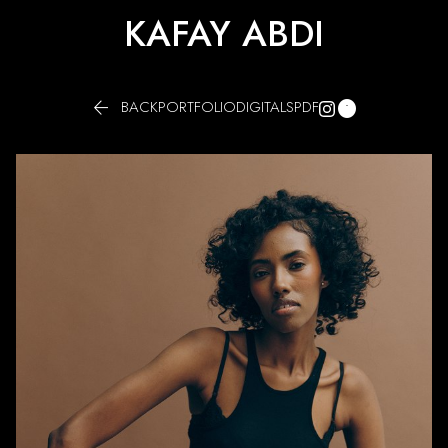
KAFAY ABDI


BACK
PORTFOLIO
DIGITALS
PDF